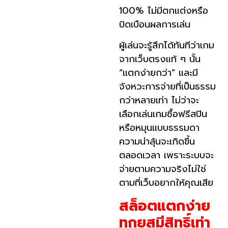
100% ไม่มีตกแต่งหรือ
บิดเบือนผลการเล่น
ผู้เล่นจะรู้สึกได้ทันทีว่าเกม
จากเว็บตรงแท้ ๆ นั้น
“แตกง่ายกว่า” และมี
จังหวะการจ่ายที่เป็นธรรม
กว่าหลายเท่า ไม่ว่าจะ
เลือกเล่นเกมซื้อฟรีสปิน
หรือหมุนแบบธรรมดา
ความน่าลุ้นจะเกิดขึ้น
ตลอดเวลา เพราะระบบจะ
จ่ายตามความจริงไม่ใช่
ตามที่เว็บอยากให้คุณเสีย
สล็อตแตกง่าย
ทุกยูสมีสิทธิ์เท่า