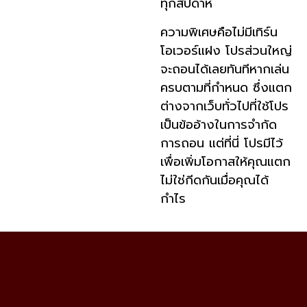
ทุกสัปดาห์
ความพิเศษคือไม่มีเทิร์น
โอเวอร์แฝง โปรส่วนใหญ่
จะถอนได้เลยทันทีหากเล่น
ครบตามที่กำหนด ซึ่งแตก
ต่างจากเว็บทั่วไปที่ใช้โปร
เป็นข้ออ้างในการจำกัด
การถอน แต่ที่นี่ โปรมีไว้
เพื่อเพิ่มโอกาสให้คุณแตก
ไม่ใช่กีดกันเมื่อคุณได้
กำไร