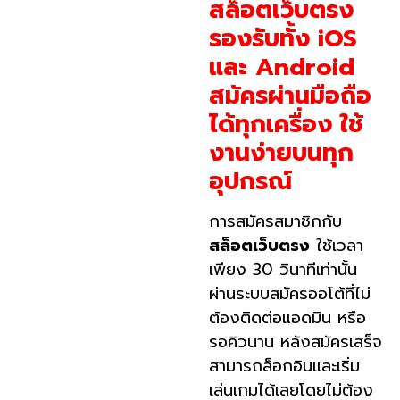
สล็อตเว็บตรง
รองรับทั้ง iOS
และ Android
สมัครผ่านมือถือ
ได้ทุกเครื่อง ใช้
งานง่ายบนทุก
อุปกรณ์
การสมัครสมาชิกกับ
สล็อตเว็บตรง
ใช้เวลา
เพียง 30 วินาทีเท่านั้น
ผ่านระบบสมัครออโต้ที่ไม่
ต้องติดต่อแอดมิน หรือ
รอคิวนาน หลังสมัครเสร็จ
สามารถล็อกอินและเริ่ม
เล่นเกมได้เลยโดยไม่ต้อง