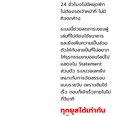
24 ชั่วโมงไม่มีหยุดพัก
ไม่ต้องรอเจ้าหน้าที่ ไม่มี
คิวตกค้าง
ระบบนี้ช่วยลดภาระของผู้
เล่นที่ไม่ต้องใช้ธนาคาร
และยังเพิ่มความเป็นส่วน
ตัวให้กับสายปั่นที่ไม่อยาก
ให้ธุรกรรมเกมออนไลน์ไป
แสดงใน Statement
ส่วนตัว ระบบวอเลทยัง
เหมาะกับการจัดสรรงบ
แบบรายวัน เพราะเติมได้
เร็ว ถอนก็เข้าเร็วภายในไม่
กี่วินาที
ทุกยูสได้เท่ากัน