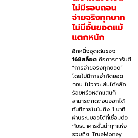
ไม่มีรอบถอน
จ่ายจริงทุกบาท
ไม่มีอั้นยอดแม้
แตกหนัก
อีกหนึ่งจุดเด่นของ
168สล็อต
คือการการันตี
“การจ่ายจริงทุกยอด”
โดยไม่มีการจำกัดยอด
ถอน ไม่ว่าจะเล่นได้หลัก
ร้อยหรือหลักแสนก็
สามารถกดถอนออกได้
ทันทีภายในไม่ถึง 1 นาที
ผ่านระบบออโต้ที่เชื่อมต่อ
กับธนาคารชั้นนำทุกแห่ง
รวมถึง TrueMoney