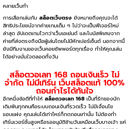
หลายเว็บทำ
การเลือกเล่นกับ
สล็อตเว็บตรง
ยังหมายถึงคุณจะได้
สิทธิประโยชน์จากค่ายเกมเต็ม ๆ ไม่ว่าจะเป็นฟีเจอร์ใหม่
ล่าสุด อัปเดตเกมไวกว่าเว็บเอเย่นต์ และโบนัสพิเศษจาก
ค่ายที่ส่งตรงถึงมือผู้เล่นโดยไม่มีหักเปอร์เซ็นต์ นอกจากนี้
ยังมีทีมงานของเว็บคอยซัพพอร์ตทุกเรื่อง ทำให้คุณเล่น
ได้อย่างมั่นใจตลอดทั้งวัน
สล็อตวอเลท 168 ถอนเงินเร็ว ไม่
จำกัด ไม่มีเทิร์น เว็บสล็อตแท้ 100%
ถอนกำไรได้ทันใจ
อีกหนึ่งข้อดีที่ทำให้
สล็อตวอเลท 168
เป็นที่รักของนัก
เดิมพันทุกคนคือระบบถอนเงินที่รวดเร็ว ไม่มีเงื่อนไข
แอบแฝง คุณเล่นได้เท่าไหร่ก็กดถอนเท่านั้น ไม่ต้องทำ
เทิร์นเวอร์ชั้นสูงหรือรออนุมัติข้ามวันเหมือนเว็บบางเจ้า แค่