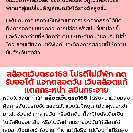
ขบวนมาโห่ใส่วงล้อ รอบโบนัสจะมีตัวคูณและฟีเจอร์
พิเศษที่สุ่มเปลี่ยนสัญลักษณ์ให้ได้รางวัลสูงขึ้น
แฟนเกมภาคแรกจะเห็นพัฒนาการของภาคสองได้ชัด
ทั้งการออกแบบวงล้อ การปล่อยฟรีสปินที่เข้าบ่อยขึ้น
และจังหวะจ่ายที่หนักกว่าเดิม เหมาะกับคนที่ชอบธีมไม่ซ้ำ
ใคร ชอบเสียงดนตรีพังก์ และต้องการสล็อตที่ให้ความ
มันส์ระดับสุดขั้ว
สล็อตเว็บตรง168 โปรดีไม่มีพัก กด
รับออโต้ แจกตลอดวัน เว็บสล็อตแท้
แตกกระหน่ำ สปินกระจาย
หนึ่งในข้อดีที่ทำให้
สล็อตเว็บตรง168
ได้รับความนิยมสูง
คือการจัดโปรโมชั่นตลอดวันแบบไม่มีหยุด ไม่ว่าคุณจะเข้า
มาเล่นช่วงเช้า กลางวัน หรือดึกดื่น ก็จะมีโบนัสเติมเงิน
โบนัสคืนยอดเสีย หรือโบนัสฝากแรกของวันให้เลือกใช้
เสมอ เงื่อนไขเข้าใจง่าย ทำตามได้จริง ไม่ต้องทำเทิร์นสูง