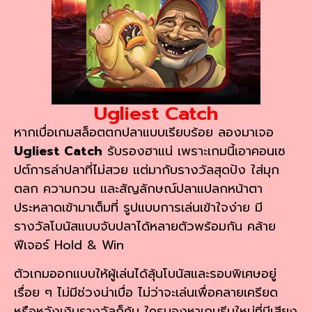
Ugliest Catch
หากเบื่อเกมสล็อตตกปลาแบบเรียบร้อย ลองมาเจอ
Ugliest Catch
รับรองฮาแน่ เพราะเกมนี้เอาคอนเซ
ปต์การล่าปลาที่ไม่สวย แต่มากับรางวัลสุดปัง ใส่มุก
ตลก ความกวน และสัญลักษณ์ปลาแปลกหน้าตา
ประหลาดเข้ามาเต็มที่ รูปแบบการเล่นเข้าใจง่าย มี
รางวัลโบนัสแบบจับปลาได้หลายตัวพร้อมกัน คล้าย
ฟีเจอร์ Hold & Win
ตัวเกมออกแบบให้ผู้เล่นได้ลุ้นโบนัสและรอบพิเศษอยู่
เรื่อย ๆ ไม่มีช่วงน่าเบื่อ ไม่ว่าจะเล่นเพื่อคลายเครียด
หรือหวังเงินรางวัลก็คุ้ม ใครมองหาเกมธีมใหม่ที่มีเสียง