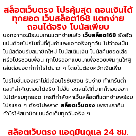
สล็อตเว็บตรง โปรคุ้มสุด ถอนเงินได้
ทุกยอด เว็บสล็อต168 แตกง่าย
ถอนได้จริง โบนัสเพียบ
นอกจากจะมีระบบเกมแตกง่ายแล้ว
เว็บสล็อต168
ยังอัด
แน่นด้วยโปรโมชั่นที่คุ้มค่าและแจกจริงทุกวัน ไม่ว่าจะเป็น
โบนัสต้อนรับสมาชิกใหม่ โบนัสเติมเงิน โบนัสคืนยอดเสีย
หรือโปรชวนเพื่อน ทุกโปรออกแบบมาเพื่อช่วยเพิ่มทุนให้ผู้
เล่นต่อยอดทำกำไรได้ยาว ๆ โดยไม่ต้องควักเงินเพิ่ม
โปรโมชั่นของเราไม่มีเงื่อนไขซับซ้อน รับง่าย ทำเทิร์นต่ำ
และที่สำคัญถอนได้จริง ไม่อั้น จะเล่นได้กี่บาทก็ถอนออก
ไปได้ครบทุกยอด ใครที่กำลังหาเว็บสล็อตที่แตกง่ายพร้อม
โปรแรง ๆ ต้องไม่พลาด
สล็อตเว็บตรง
เพราะเราคืน
กำไรให้สมาชิกแบบจัดเต็มทุกวันจริง ๆ
สล็อตเว็บตรง แอดมินดูแล 24 ชม.