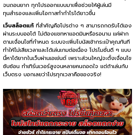
จนถอนยาก ทุกโปรออกแบบมาเพื่อช่วยให้ผู้เล่นมี
ทุนสำรองและเพิ่มโอกาสทำกำไรได้ยาวขึ้น
เว็บสล็อตแท้
ที่สำคัญคือโปรต่าง ๆ สามารถกดรับได้เอง
ผ่านระบบออโต้ ไม่ต้องแชทหาแอดมินหรือรอนาน แค่ฝาก
ตามเงื่อนไขที่กำหนด ระบบจะเพิ่มโบนัสเข้ากระเป๋าคุณทันที
ทำให้ไม่เสียเวลาและได้เล่นเกมต่อเนื่อง โปรโมชั่นดี ๆ แบบ
นี้หาได้ยากในเว็บผ่านเอเย่นต์ เพราะส่วนใหญ่จะตั้งเงื่อนไข
ซับซ้อน ทำเทิร์นเวอร์สูงจนหลายคนถอดใจ แต่ถ้าเล่นกับ
เว็บตรง บอกเลยว่าโปรทุกเวลาคือของจริง!