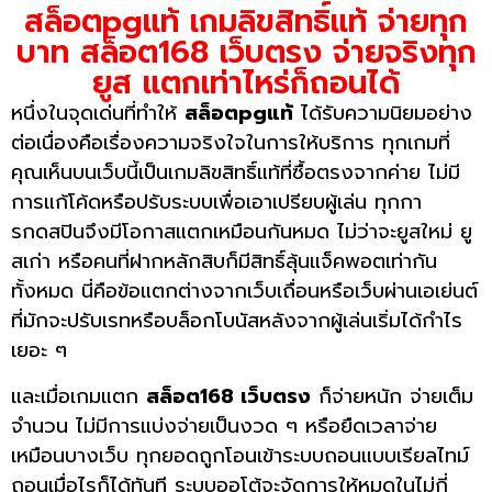
สล็อตpgแท้ เกมลิขสิทธิ์แท้ จ่ายทุก
บาท สล็อต168 เว็บตรง จ่ายจริงทุก
ยูส แตกเท่าไหร่ก็ถอนได้
หนึ่งในจุดเด่นที่ทำให้
สล็อตpgแท้
ได้รับความนิยมอย่าง
ต่อเนื่องคือเรื่องความจริงใจในการให้บริการ ทุกเกมที่
คุณเห็นบนเว็บนี้เป็นเกมลิขสิทธิ์แท้ที่ซื้อตรงจากค่าย ไม่มี
การแก้โค้ดหรือปรับระบบเพื่อเอาเปรียบผู้เล่น ทุกกา
รกดสปินจึงมีโอกาสแตกเหมือนกันหมด ไม่ว่าจะยูสใหม่ ยู
สเก่า หรือคนที่ฝากหลักสิบก็มีสิทธิ์ลุ้นแจ็คพอตเท่ากัน
ทั้งหมด นี่คือข้อแตกต่างจากเว็บเถื่อนหรือเว็บผ่านเอเย่นต์
ที่มักจะปรับเรทหรือบล็อกโบนัสหลังจากผู้เล่นเริ่มได้กำไร
เยอะ ๆ
และเมื่อเกมแตก
สล็อต168 เว็บตรง
ก็จ่ายหนัก จ่ายเต็ม
จำนวน ไม่มีการแบ่งจ่ายเป็นงวด ๆ หรือยืดเวลาจ่าย
เหมือนบางเว็บ ทุกยอดถูกโอนเข้าระบบถอนแบบเรียลไทม์
ถอนเมื่อไรก็ได้ทันที ระบบออโต้จะจัดการให้หมดในไม่กี่