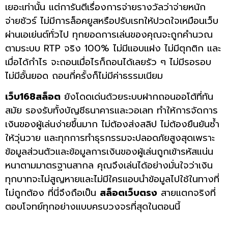
เยอะเท่านั้น แต่การันตีเรื่องการจ่ายรางวัลว่าจ่ายหนัก
จ่ายชัวร์ ไม่มีการล็อคยูสหรือปรับเรทให้ปวดใจเหมือนเว็บ
ผ่านเอเย่นต์ทั่วไป ทุกยอดการเล่นของคุณจะถูกคำนวณ
ตามระบบ RTP จริง 100% ไม่มีแอบแฝง ไม่มีตุกติก และ
เมื่อได้กำไร จะถอนเมื่อไรก็ถอนได้เลยรัว ๆ ไม่มีรอรอบ
ไม่มีอั้นยอด ถอนกี่ครั้งก็ไม่มีค่าธรรมเนียม
เว็บ168สล็อต
ยังโดดเด่นด้วยระบบฝากถอนออโต้ที่ทัน
สมัย รองรับทั้งบัญชีธนาคารและวอเลท ทำให้การจัดการ
เงินของผู้เล่นง่ายขึ้นมาก ไม่ต้องส่งสลิป ไม่ต้องยืนยันซ้ำ
ให้วุ่นวาย และทุกการทำธุรกรรมจะปลอดภัยสูงสุดเพราะ
ข้อมูลส่วนตัวและข้อมูลการเงินของผู้เล่นถูกเข้ารหัสแน่น
หนาตามมาตรฐานสากล คุณจึงเล่นได้อย่างมั่นใจว่าเงิน
ทุกบาทจะไม่สูญหายและไม่มีใครแอบนำข้อมูลไปใช้ในทางที่
ไม่ถูกต้อง ที่นี่จึงถือเป็น
สล็อตเว็บตรง
สายแตกจริงที่
ตอบโจทย์ทุกอย่างแบบครบวงจรที่สุดในตอนนี้