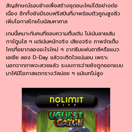
สัญลักษณ์รอบข้างเพื่อสร้างชุดชนะใหม่ได้อย่างต่อ
เนื่อง อีกทั้งยังมีรอบฟรีสปินที่มาพร้อมตัวคูณสูงลิ่ว
เพิ่มโอกาสโกยโบนัสมหาศาล
เกมนี้เหมาะกับคนที่ชอบความตื่นเต้น ไม่เน้นลายเส้น
การ์ตูนใส ๆ แต่เน้นหนักจริง เสียงจริง ภาพจัดเต็ม
ใครที่อยากลองอะไรใหม่ ๆ จากธีมแฟนตาซีหรือแนว
เอเชีย ลอง D-Day แล้วจะติดใจแน่นอน เพราะ
นอกจากภาพจะสวยแล้ว ระบบการจ่ายยังถูกออกแบบ
มาให้มีโอกาสแตกรางวัลบ่อย ๆ แม้เบทไม่สูง