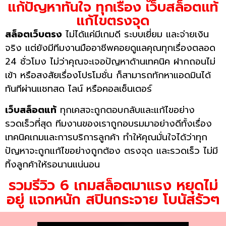
แก้ปัญหาทันใจ ทุกเรื่อง เว็บสล็อตแท้
แก้ไขตรงจุด
สล็อตเว็บตรง
ไม่ได้แค่มีเกมดี ระบบเยี่ยม และจ่ายเงิน
จริง แต่ยังมีทีมงานมืออาชีพคอยดูแลคุณทุกเรื่องตลอด
24 ชั่วโมง ไม่ว่าคุณจะเจอปัญหาด้านเทคนิค ฝากถอนไม่
เข้า หรือสงสัยเรื่องโปรโมชั่น ก็สามารถทักหาแอดมินได้
ทันทีผ่านแชทสด ไลน์ หรือคอลเซ็นเตอร์
เว็บสล็อตแท้
ทุกเคสจะถูกตอบกลับและแก้ไขอย่าง
รวดเร็วที่สุด ทีมงานของเราถูกอบรมมาอย่างดีทั้งเรื่อง
เทคนิคเกมและการบริการลูกค้า ทำให้คุณมั่นใจได้ว่าทุก
ปัญหาจะถูกแก้ไขอย่างถูกต้อง ตรงจุด และรวดเร็ว ไม่มี
ทิ้งลูกค้าให้รอนานแน่นอน
รวมรีวิว 6 เกมสล็อตมาแรง หยุดไม่
อยู่ แจกหนัก สปินกระจาย โบนัสรัวๆ