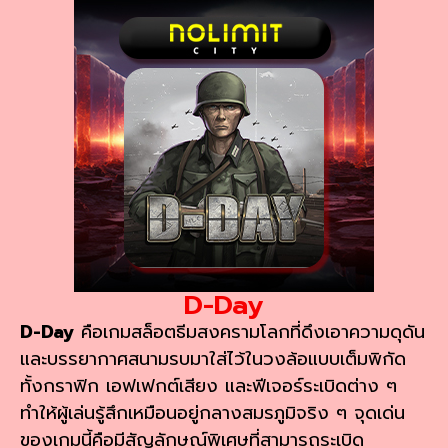
D-Day
D-Day
คือเกมสล็อตธีมสงครามโลกที่ดึงเอาความดุดัน
และบรรยากาศสนามรบมาใส่ไว้ในวงล้อแบบเต็มพิกัด
ทั้งกราฟิก เอฟเฟกต์เสียง และฟีเจอร์ระเบิดต่าง ๆ
ทำให้ผู้เล่นรู้สึกเหมือนอยู่กลางสมรภูมิจริง ๆ จุดเด่น
ของเกมนี้คือมีสัญลักษณ์พิเศษที่สามารถระเบิด