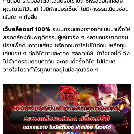
กดถอน ระบบออโต้จะโอนตรงเข้าบัญชีหรือวอเลทของ
คุณในไม่กี่วินาที ไม่มีหักเปอร์เซ็นต์ ไม่มีค่าธรรมเนียมซ่อน
เร้นใด ๆ ทั้งสิ้น
เว็บสล็อตแท้ 100%
ระบบถอนของเราออกแบบมาเพื่อให้
สอดคล้องกับพฤติกรรมผู้เล่นจริง ๆ หลายคนอยากถอน
บ่อยเพื่อกันความเสี่ยง หรือถอนกำไรไปใช้ก่อน เหลือทุน
เล่นน้อย ๆ ต่อก็ได้ตามสะดวก สล็อต168 เข้าใจข้อนี้ดี จึง
ไม่จำกัดรอบถอนต่อวัน จะถอนกี่ครั้งก็ได้ ไม่มีลิมิต
วางใจได้ว่ากำไรทุกบาทอยู่ในมือคุณจริง ๆ