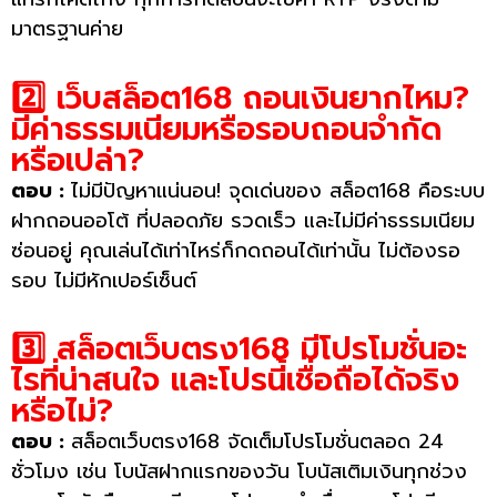
มาตรฐานค่าย
2️⃣ เว็บสล็อต168 ถอนเงินยากไหม?
มีค่าธรรมเนียมหรือรอบถอนจำกัด
หรือเปล่า?
ตอบ :
ไม่มีปัญหาแน่นอน! จุดเด่นของ สล็อต168 คือระบบ
ฝากถอนออโต้
ที่ปลอดภัย รวดเร็ว และไม่มีค่าธรรมเนียม
ซ่อนอยู่ คุณเล่นได้เท่าไหร่ก็กดถอนได้เท่านั้น ไม่ต้องรอ
รอบ ไม่มีหักเปอร์เซ็นต์
3️⃣ สล็อตเว็บตรง168 มีโปรโมชั่นอะ
ไรที่น่าสนใจ และโปรนี้เชื่อถือได้จริง
หรือไม่?
ตอบ :
สล็อตเว็บตรง168 จัดเต็มโปรโมชั่นตลอด 24
ชั่วโมง เช่น โบนัสฝากแรกของวัน โบนัสเติมเงินทุกช่วง